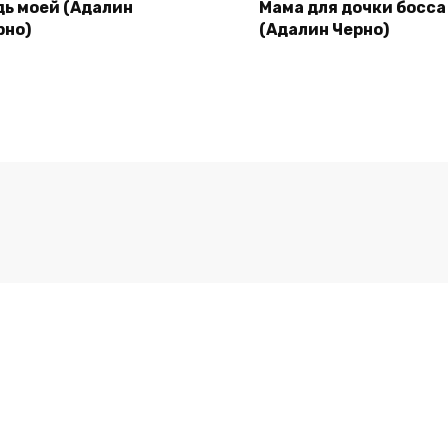
дь моей (Адалин
Мама для дочки босса
рно)
(Адалин Черно)