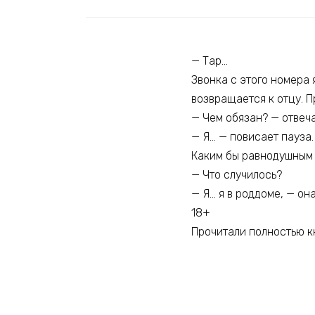
— Тар…
Звонка с этого номера я
возвращается к отцу. П
— Чем обязан? — отвеч
— Я… — повисает пауза.
Каким бы равнодушным я
— Что случилось?
— Я… я в роддоме, — он
18+
Прочитали полностью кн