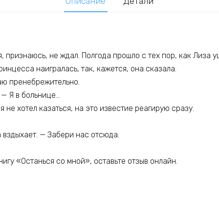
Описание
Детали
, признаюсь, не ждал. Полгода прошло с тех пор, как Лиза у
ринцесса наигралась, так, кажется, она сказала.
аю пренебрежительно.
 — Я в больнице…
 не хотел казаться, на это известие реагирую сразу.
а вздыхает. — Забери нас отсюда.
игу «Останься со мной», оставьте отзыв онлайн.