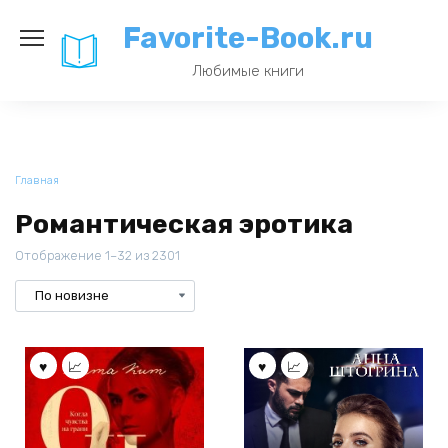
Перейти
Favorite-Book.ru
к
содержанию
Любимые книги
Главная
Романтическая эротика
Отображение 1–32 из 2301