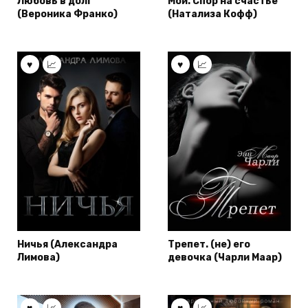
Любовь в долг
Мои. Спор на счастье
(Вероника Франко)
(Натализа Кофф)
Ничья (Александра
Трепет. (не) его
Лимова)
девочка (Чарли Маар)