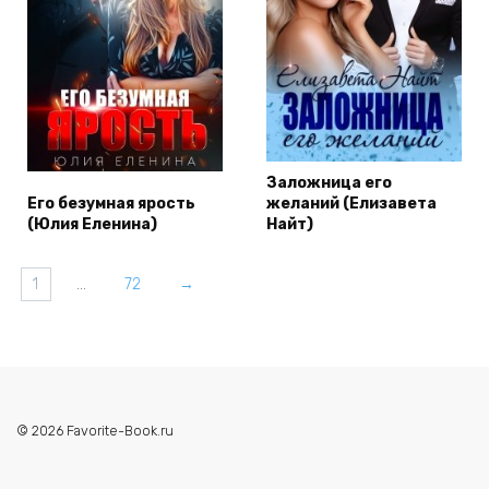
Заложница его
Его безумная ярость
желаний (Елизавета
(Юлия Еленина)
Найт)
1
…
72
→
© 2026 Favorite-Book.ru