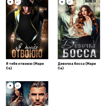
Я тебя отвоюю (Мари
Девочка босса (Мари
Са)
Са)