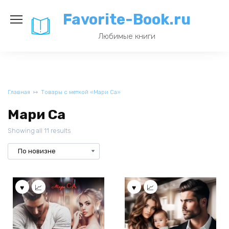
Перейти
Favorite-Book.ru
к
содержанию
Любимые книги
Главная
Товары с меткой «Мари Са»
Мари Са
Showing all 11 results