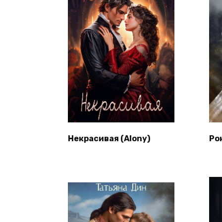
Некрасивая (Alony)
Ро