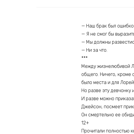
— Наш брак был ошибко
— Я не смог бы выразит
— Мы должны развестис
— Ни за что.
***
Между жизнелюбивой Ло
общего. Ничего, кроме 
было места и для Лорей
Но разве эту девчонку 
И разве можно приказат
Джейсон, посмеет прико
Он смертельно ее обиди
12+
Прочитали полностью кн