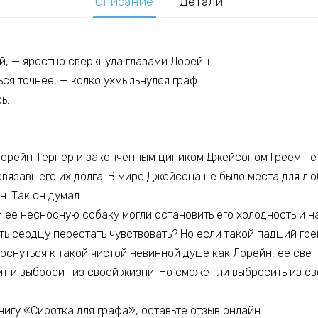
Описание
Детали
й, — яростно сверкнула глазами Лорейн.
ься точнее, — колко ухмыльнулся граф.
ь.
рейн Тернер и законченным циником Джейсоном Греем не 
связавшего их долга. В мире Джейсона не было места для лю
н. Так он думал.
и ее несносную собаку могли остановить его холодность и 
ь сердцу перестать чувствовать? Но если такой падший гре
снуться к такой чистой невинной душе как Лорейн, ее свет
т и выбросит из своей жизни. Но сможет ли выбросить из с
игу «Сиротка для графа», оставьте отзыв онлайн.