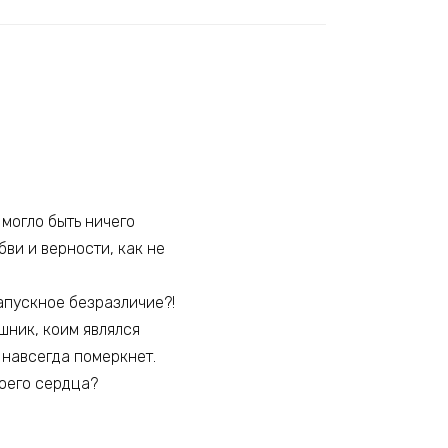
могло быть ничего
бви и верности, как не
напускное безразличие?!
шник, коим являлся
 навсегда померкнет.
воего сердца?