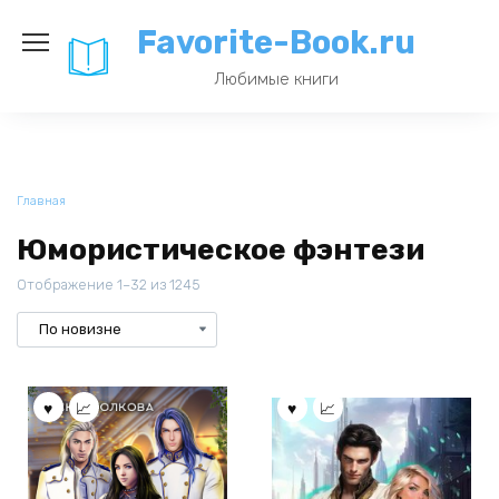
Перейти
Favorite-Book.ru
к
содержанию
Любимые книги
Главная
Юмористическое фэнтези
Отображение 1–32 из 1245