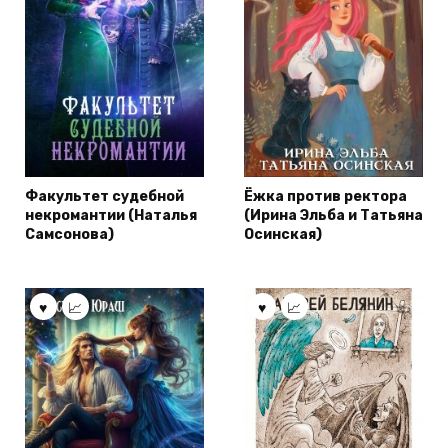
Факультет судебной
Ёжка против ректора
некромантии (Наталья
(Ирина Эльба и Татьяна
Самсонова)
Осинская)