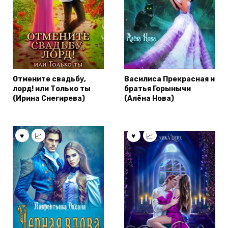
Отмените свадьбу,
Василиса Прекрасная и
лорд! или Только ты
братья Горынычи
(Ирина Снегирева)
(Алёна Нова)