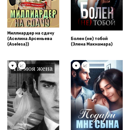
Миллиардер на сдачу
(Аселина Арсеньева
Болен (не) тобой
(Aselesa))
(Элена Макнамара)