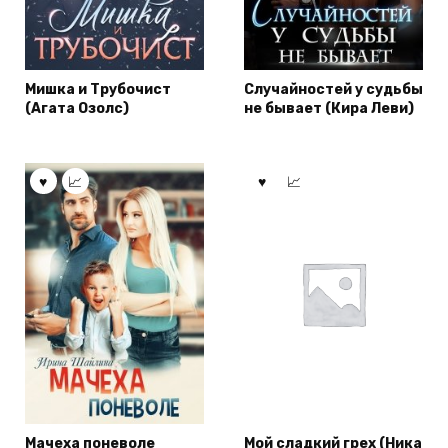
Мишка и Трубочист
Случайностей у судьбы
(Агата Озолс)
не бывает (Кира Леви)
Мачеха поневоле
Мой сладкий грех (Ника