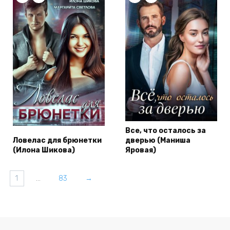
Все, что осталось за
Ловелас для брюнетки
дверью (Маниша
(Илона Шикова)
Яровая)
1
…
83
→