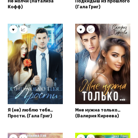
Не молчи (Натализа
Подкидыш из прошлого
Кофф)
(Гала Григ)
Я (не) люблю тебя…
Мне нужна только…
Прости. (Гала Григ)
(Валерия Киреева)