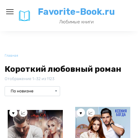
Перейти
Favorite-Book.ru
к
содержанию
Любимые книги
Главная
Короткий любовный роман
Отображение 1–32 из 1123