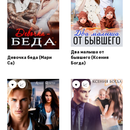
Два малыша от
Девочка беда (Мари
бывшего (Ксения
Са)
Богда)