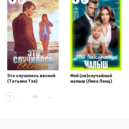
Это случилось весной
Мой (не)случайный
(Татьяна Тэя)
малыш (Лика Ланц)
1
…
36
→